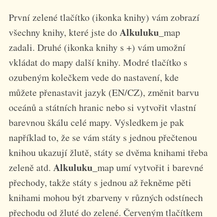
První zelené tlačítko (ikonka knihy) vám zobrazí
Alkuluku
všechny knihy, které jste do
_map
zadali. Druhé (ikonka knihy s +) vám umožní
vkládat do mapy další knihy. Modré tlačítko s
ozubeným kolečkem vede do nastavení, kde
můžete přenastavit jazyk (EN/CZ), změnit barvu
oceánů a státních hranic nebo si vytvořit vlastní
barevnou škálu celé mapy. Výsledkem je pak
například to, že se vám státy s jednou přečtenou
knihou ukazují žlutě, státy se dvěma knihami třeba
Alkuluku
zeleně atd.
_map umí vytvořit i barevné
přechody, takže státy s jednou až řekněme pěti
knihami mohou být zbarveny v různých odstínech
přechodu od žluté do zelené. Červeným tlačítkem