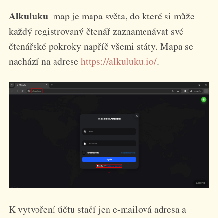
Japonsko (1)
Jihoafrická republika (1)
Alkuluku
_map je mapa světa, do které si může
Mauritánie (1)
Středoafrická republika (1)
každý registrovaný čtenář zaznamenávat své
Tanzanie (1)
čtenářské pokroky napříč všemi státy. Mapa se
Trinidad a Tobago (1)
Velká Británie (2)
nachází na adrese
https://alkuluku.io/
.
K vytvoření účtu stačí jen e-mailová adresa a