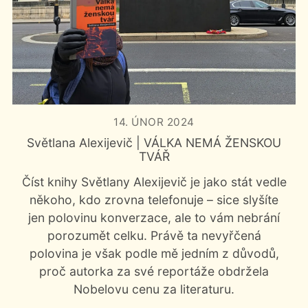
Japonsko (1)
Jihoafrická republika (1)
Mauritánie (1)
Středoafrická republika (1)
Tanzanie (1)
Trinidad a Tobago (1)
Velká Británie (2)
14. ÚNOR 2024
Světlana Alexijevič | VÁLKA NEMÁ ŽENSKOU
TVÁŘ
Číst knihy Světlany Alexijevič je jako stát vedle
někoho, kdo zrovna telefonuje – sice slyšíte
jen polovinu konverzace, ale to vám nebrání
porozumět celku. Právě ta nevyřčená
polovina je však podle mě jedním z důvodů,
proč autorka za své reportáže obdržela
Nobelovu cenu za literaturu.