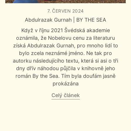
Japonsko (1)
Jihoafrická republika (1)
7. ČERVEN 2024
Mauritánie (1)
Středoafrická republika (1)
Abdulrazak Gurnah | BY THE SEA
Tanzanie (1)
Trinidad a Tobago (1)
Když v říjnu 2021 Švédská akademie
Velká Británie (2)
oznámila, že Nobelovu cenu za literaturu
získá Abdulrazak Gurnah, pro mnoho lidí to
bylo zcela neznámé jméno. Ne tak pro
autorku následujícího textu, která si asi o tři
dny dřív náhodou půjčila v knihovně jeho
román By the Sea. Tím byla doufám jasně
prokázána
Celý článek